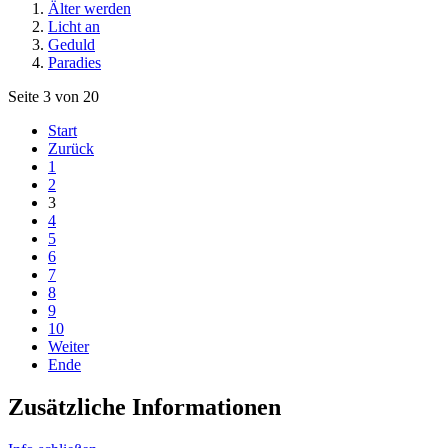
Älter werden
Licht an
Geduld
Paradies
Seite 3 von 20
Start
Zurück
1
2
3
4
5
6
7
8
9
10
Weiter
Ende
Zusätzliche Informationen